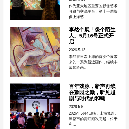
作为亚太地区重要的影像艺术
收藏与交流平台，第十一届影
像上海艺…
李然个展「像个陌生
人」5月16号正式开
启
2026-5-13
李然在里森上海的首次个展带
来的一系列新近画作，继续丰
富其绘画…
百年戏脉，新声再续
在豫园之巅，听见越
剧与时代的和鸣
2026-5-5
2026年5月4日晚，上海豫园。
当都市的霓虹渐次亮起，位于
和…