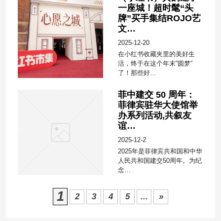
一座城！超时髦“头
牌”买手集结ROJO艺
文…
2025-12-20
在小红书收藏夹里的美好生
活，终于在这个年末“圆梦”
了！那些好…
菲中建交 50 周年：
菲律宾驻华大使馆举
办系列活动,共叙友
谊…
2025-12-2
2025年是菲律宾共和国和中华
人民共和国建交50周年。为纪
念…
1
2
3
4
5
...
»