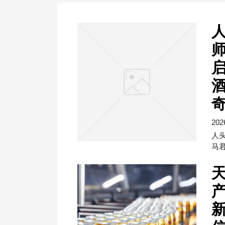
启
202
人
马
新