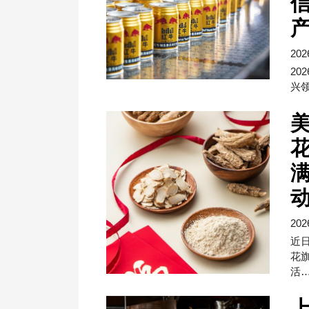
202
20
兴
202
近
花
活