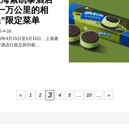
“一万公里的相
”限定菜单
6-4-16
26年4月15日至5月15日，上海素
泰酒店行政总厨刘俊…
3
«
1
2
4
5
...
10
...
»