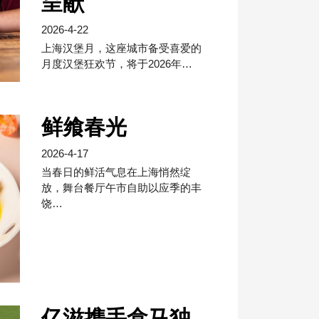
呈献
2026-4-22
上海汉堡⽉，这座城市备受喜爱的
⽉度汉堡狂欢节，将于2026年…
鲜飨春光
2026-4-17
当春日的鲜活气息在上海悄然绽
放，舞台餐厅午市自助以应季的丰
饶…
亿滋携手盒马独