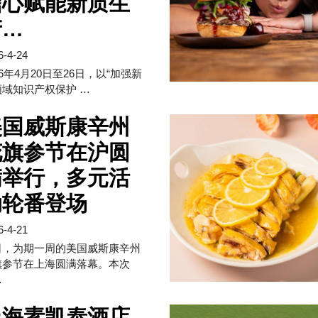
信心赋能新质生
产…
6-4-24
26年4月20日至26日，以“加强新
领域知识产权保护 …
美国威斯康辛州
花旗参节在沪圆
满举行，多元活
动轮番登场
6-4-21
日，为期一周的美国威斯康辛州
旗参节在上海圆满落幕。本次
…
上海素凯泰酒店