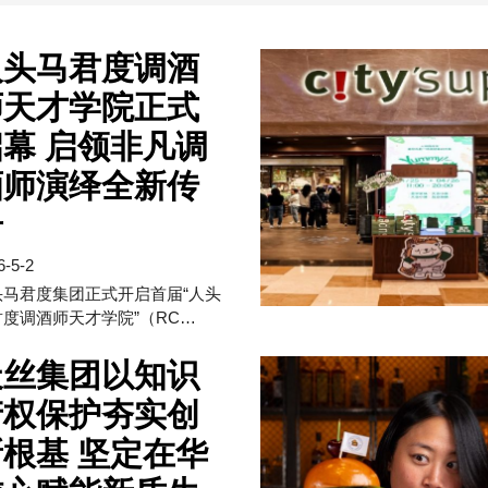
人头马君度调酒
师天才学院正式
幕 启领非凡调
酒师演绎全新传
奇
6-5-2
头马君度集团正式开启首届“人头
君度调酒师天才学院”（RC…
天丝集团以知识
产权保护夯实创
根基 坚定在华