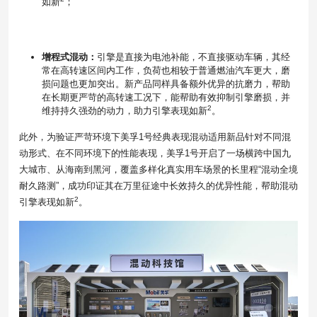
如新
；
增程式混动：
引擎是直接为电池补能，不直接驱动车辆，其经
常在高转速区间内工作，负荷也相较于普通燃油汽车更大，磨
损问题也更加突出。新产品同样具备额外优异的抗磨力，帮助
在长期更严苛的高转速工况下，能帮助有效抑制引擎磨损，并
2
维持持久强劲的动力，助力引擎表现如新
。
此外，为验证严苛环境下美孚1号经典表现混动适用新品针对不同混
动形式、在不同环境下的性能表现，美孚1号开启了一场横跨中国九
大城市、从海南到黑河，覆盖多样化真实用车场景的长里程“混动全境
耐久路测”，成功印证其在万里征途中长效持久的优异性能，帮助混动
2
引擎表现如新
。