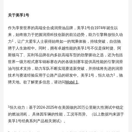
关于美孚1号
作为享誉世界的高端全合成润滑油品牌，美孚1号自1974年诞生以
来，始终致力于把握润滑科技创新的前沿趋势，助力引擎释放恒久动
1
力
，让广大爱车人士获得始终如一的驾乘体验，持续突破，自信驰
骋于人生旅程中。同时，拥有卓越性能的美孚1号不仅是保时捷、阿
斯顿马丁、宾利等品牌在内多款高端车型的劲擎驱动之选，还为包括
世界一级方程式赛车锦标赛在内的各级别赛车提供高性能的引擎润滑
油与技术支持，助力车队不断实现赛道新突破，并持续将先进的润滑
1
技术与赛道经验应用于公路产品的研发中。美孚1号，恒久动力
，驰
骋天地。欲了解更多信息，请访问
Mobil 1
。
1
恒久动力：基于2024-2025年在美国做的20万公里耐久性测试中稳定
的燃油消耗， 具体因车辆的性能，工况等而异。（以上数据均来源于
美孚1号经典系列产品相关测试）。