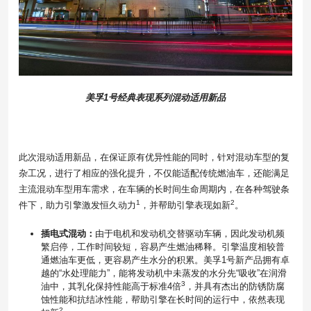
美孚1号经典表现系列混动适用新品
此次混动适用新品，在保证原有优异性能的同时，针对混动车型的复
杂工况，进行了相应的强化提升，不仅能适配传统燃油车，还能满足
主流混动车型用车需求，在车辆的长时间生命周期内，在各种驾驶条
1
2
件下，助力引擎激发恒久动力
，并帮助引擎表现如新
。
插电式混动：
由于电机和发动机交替驱动车辆，因此发动机频
繁启停，工作时间较短，容易产生燃油稀释。引擎温度相较普
通燃油车更低，更容易产生水分的积累。美孚1号新产品拥有卓
越的“水处理能力”，能将发动机中未蒸发的水分先“吸收”在润滑
3
油中，其乳化保持性能高于标准4倍
，并具有杰出的防锈防腐
蚀性能和抗结冰性能，帮助引擎在长时间的运行中，依然表现
2