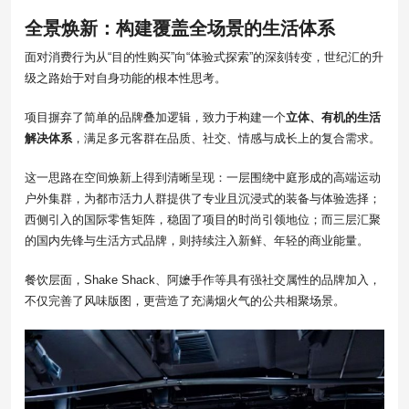
全景焕新：构建覆盖全场景的生活体系
面对消费行为从“目的性购买”向“体验式探索”的深刻转变，世纪汇的升
级之路始于对自身功能的根本性思考。
项目摒弃了简单的品牌叠加逻辑，致力于构建一个
立体、有机的生活
解决体系
，满足多元客群在品质、社交、情感与成长上的复合需求。
这一思路在空间焕新上得到清晰呈现：一层围绕中庭形成的高端运动
户外集群，为都市活力人群提供了专业且沉浸式的装备与体验选择；
西侧引入的国际零售矩阵，稳固了项目的时尚引领地位；而三层汇聚
的国内先锋与生活方式品牌，则持续注入新鲜、年轻的商业能量。
餐饮层面，Shake Shack、阿嬷手作等具有强社交属性的品牌加入，
不仅完善了风味版图，更营造了充满烟火气的公共相聚场景。