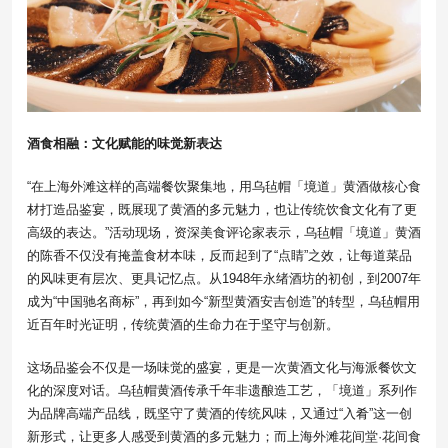
酒食相融：文化赋能的味觉新表达
“在上海外滩这样的高端餐饮聚集地，用乌毡帽「境道」黄酒做核心食
材打造品鉴宴，既展现了黄酒的多元魅力，也让传统饮食文化有了更
高级的表达。”活动现场，资深美食评论家表示，乌毡帽「境道」黄酒
的陈香不仅没有掩盖食材本味，反而起到了“点睛”之效，让每道菜品
的风味更有层次、更具记忆点。从1948年永绪酒坊的初创，到2007年
成为“中国驰名商标”，再到如今“新型黄酒安吉创造”的转型，乌毡帽用
近百年时光证明，传统黄酒的生命力在于坚守与创新。
这场品鉴会不仅是一场味觉的盛宴，更是一次黄酒文化与海派餐饮文
化的深度对话。乌毡帽黄酒传承千年非遗酿造工艺，「境道」系列作
为品牌高端产品线，既坚守了黄酒的传统风味，又通过“入肴”这一创
新形式，让更多人感受到黄酒的多元魅力；而上海外滩花间堂·花间食