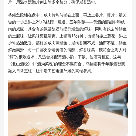
片，用温水浸泡片刻去除多余盐分，确保咸香适中。
将鳝鱼段铺在盘中，咸肉片均匀铺在上面，再放上姜片、蒜片，最关
键的一步是淋上2勺乌毡帽「境道」五年陈酿——黄酒的醇能中和咸
肉的咸腻，其含有的氨基酸还能提升鳝鱼的鲜味，同时有效去除鳝鱼
的土腥味，让风味更显清爽。上锅蒸15分钟，出锅前撒上葱花，淋上
少许热油激香。蒸好的咸肉蒸鳝鱼，咸肉香而不咸、油而不腻，鳝鱼
鲜嫩爽滑，每一口都夹杂着黄酒的清醇，鲜香味美，既符合上海人对
“鲜”的极致追求，又适合搭配黄酒小酌，下饭、佐酒两相宜。这与
《北山酒经》中“酒为菜魂”的理念不谋而合，乌毡帽将千年酿酒智慧
融入日常烹饪，让非遗工艺走进外滩的高端餐桌。