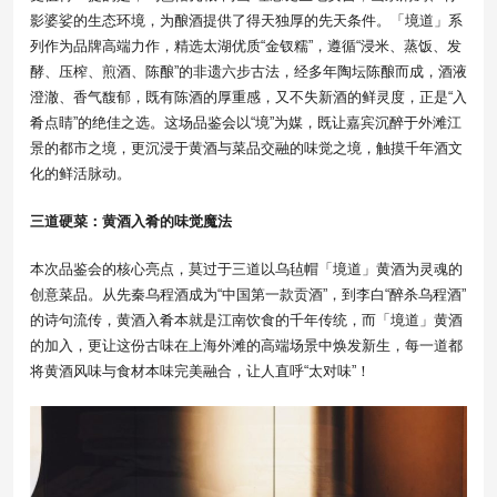
影婆娑的生态环境，为酿酒提供了得天独厚的先天条件。「境道」系
列作为品牌高端力作，精选太湖优质“金钗糯”，遵循“浸米、蒸饭、发
酵、压榨、煎酒、陈酿”的非遗六步古法，经多年陶坛陈酿而成，酒液
澄澈、香气馥郁，既有陈酒的厚重感，又不失新酒的鲜灵度，正是“入
肴点睛”的绝佳之选。这场品鉴会以“境”为媒，既让嘉宾沉醉于外滩江
景的都市之境，更沉浸于黄酒与菜品交融的味觉之境，触摸千年酒文
化的鲜活脉动。
三道硬菜：黄酒入肴的味觉魔法
本次品鉴会的核心亮点，莫过于三道以乌毡帽「境道」黄酒为灵魂的
创意菜品。从先秦乌程酒成为“中国第一款贡酒”，到李白“醉杀乌程酒”
的诗句流传，黄酒入肴本就是江南饮食的千年传统，而「境道」黄酒
的加入，更让这份古味在上海外滩的高端场景中焕发新生，每一道都
将黄酒风味与食材本味完美融合，让人直呼“太对味”！