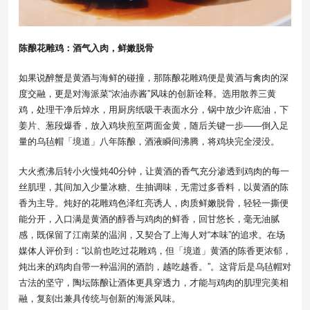
陈酿花雕鸡：酒气入肉，鲜嫩脱骨
如果说醉蟹是黄酒与海鲜的碰撞，那陈酿花雕鸡便是黄酒与禽肉的深
度交融，更是对海派菜“浓油赤酱”风味的创新诠释。选用散养三黄
鸡，处理干净后焯水，用厨房纸吸干表面水分，锅中放少许底油，下
姜片、葱段爆香，放入鸡块煎至两面金黄，随后关键一步——倒入足
量的乌毡帽「境道」八年陈酿，酒液瞬间沸腾，将鸡块完全浸没。
大火煮沸后转小火慢炖40分钟，让黄酒的香气充分渗透到鸡肉的每一
丝肌理，其间加入少量冰糖、生抽调味，无需过多香料，以黄酒的陈
香为主导。炖好的花雕鸡色泽红亮诱人，肉质鲜嫩脱骨，轻轻一撕便
能分开，入口满是黄酒的醇香与鸡肉的鲜香，回甘悠长，毫无油腻
感，既保留了江南菜的温润，又契合了上海人对“本味”的追求。在场
媒体人评价到：“以前也吃过花雕鸡，但「境道」黄酒的陈香更浓郁，
炖出来的鸡肉自带一种温润的酒韵，越吃越香。”。这背后是乌毡帽对
古法的坚守，陶坛陈酿让酒体更具穿透力，才能与鸡肉的肌理完美相
融，复刻出兼具传统与创新的海派风味。