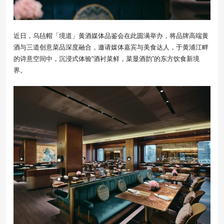
近日，乌毡帽「境道」黄酒媒体品鉴会在此圆满举办，将品牌高端黄
酒与三道创意菜品深度融合，邀请媒体嘉宾与美食达人，于黄浦江畔
的诗意空间中，沉浸式体验“酒衬菜鲜，菜显酒韵”的东方饮食新境
界。