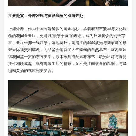
江景赴宴：外滩雅境与黄酒底蕴的双向奔赴
上海外滩，作为中国高端餐饮的黄金地标，承载着都市繁华与文化底
蕴的花间食餐厅，更是以“融景于食”的理念，成为外滩餐饮的别致存
在。餐厅坐拥一线江景，落地窗外，黄浦江的粼粼波光与陆家嘴的摩
登天际线交相辉映，为品鉴会铺就了大气磅礴的自然幕布；室内则延
续花间堂一贯的东方美学，原木家具搭配素雅布艺，暖光吊灯与青瓷
摆件相映成趣，既有海派生活的精致，又不失江南饮食的温润，与乌
毡帽黄酒的气质完美契合。