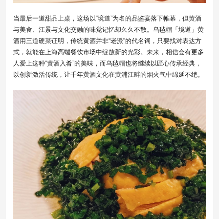
当最后一道甜品上桌，这场以“境道”为名的品鉴宴落下帷幕，但黄酒
与美食、江景与文化交融的味觉记忆却久久不散。乌毡帽「境道」黄
酒用三道硬菜证明，传统黄酒并非“老派”的代名词，只要找对表达方
式，就能在上海高端餐饮市场中绽放新的光彩。未来，相信会有更多
人爱上这种“黄酒入肴”的美味，而乌毡帽也将继续以匠心传承经典，
以创新激活传统，让千年黄酒文化在黄浦江畔的烟火气中绵延不绝。