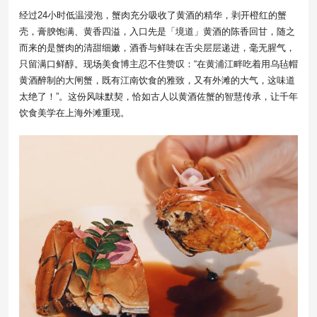
经过24小时低温浸泡，蟹肉充分吸收了黄酒的精华，剥开橙红的蟹
壳，膏腴饱满、黄香四溢，入口先是「境道」黄酒的陈香回甘，随之
而来的是蟹肉的清甜细嫩，酒香与鲜味在舌尖层层递进，毫无腥气，
只留满口鲜醇。现场美食博主忍不住赞叹：“在黄浦江畔吃着用乌毡帽
黄酒醉制的大闸蟹，既有江南饮食的雅致，又有外滩的大气，这味道
太绝了！”。这份风味默契，恰如古人以黄酒佐蟹的智慧传承，让千年
饮食美学在上海外滩重现。