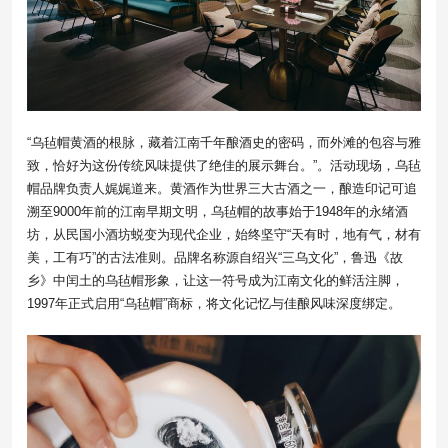
“乌毡帽黄酒的根脉，藏着江南千年酿酒史的密码，而外滩的包容与雅
致，恰好为这份传统风味提供了绝佳的展示舞台。”。活动现场，乌毡
帽品牌负责人娓娓道来。黄酒作为世界三大古酒之一，酿造印记可追
溯至9000年前的江南早期文明，乌毡帽的故事始于1948年的永绪酒
坊，从民国小酒坊蜕变为现代企业，始终坚守“天有时，地有气，材有
美，工有巧”的古法准则。品牌名称源自绍兴“三乌文化”，鲁迅《故
乡》中闰土的乌毡帽形象，让这一符号成为江南文化的鲜活注脚，
1997年正式启用“乌毡帽”商标，将文化记忆与佳酿风味深度绑定。