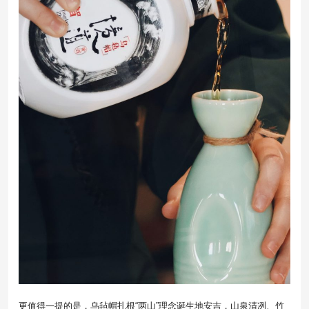
更值得一提的是，乌毡帽扎根“两山”理念诞生地安吉，山泉清冽、竹