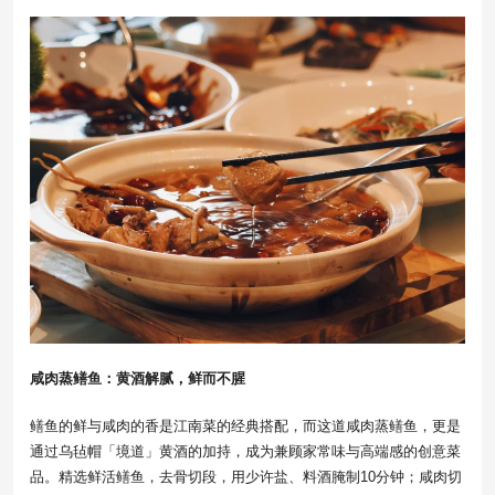
咸肉蒸鳝鱼：黄酒解腻，鲜而不腥
鳝鱼的鲜与咸肉的香是江南菜的经典搭配，而这道咸肉蒸鳝鱼，更是
通过乌毡帽「境道」黄酒的加持，成为兼顾家常味与高端感的创意菜
品。精选鲜活鳝鱼，去骨切段，用少许盐、料酒腌制10分钟；咸肉切