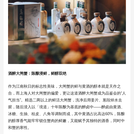
酒醉大闸蟹：陈酿浸鲜，鲜醇双绝
作为江南秋日的标志性美味，大闸蟹的鲜与黄酒的醇本就是天作之
合，而上海人对大闸蟹的偏爱，更让这道酒醉大闸蟹成为品鉴会的“人
气担当”。精选二两以上的鲜活大闸蟹，洗净后用姜片、葱段焯水去
腥，随后浸入以「境道」十年陈酿为基底的醉卤中——醉卤由黄酒、
冰糖、生抽、桂皮、八角等调制而成，其中黄酒占比高达60%，陈酿
的醇厚香气能牢牢锁住蟹肉的鲜嫩，又能赋予其独特的酒香，同时中
和蟹的寒性。