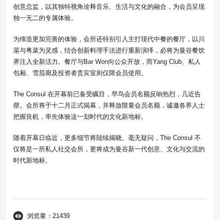
创意总监，以其独特视角诠释音乐、生活与文化的融合，为会员呈现
独一无二的专属体验。
为缔造更加完善的体验，会所还特别引入主打现代中餐的餐厅，以川
菜与粤菜为灵感，结合创新料理手法进行重新演绎，必将为曼谷餐饮
界注入全新活力。餐厅与Bar Won向公众开放，而Yang Club、私人
包厢、雪茄廊及投资者贵宾室则仅限会员使用。
The Consul 在开幕前已备受瞩目，早鸟会员名额反响热烈，几近告
罄。会所将于十二月正式揭幕，并释放限量会员名额，诚邀各界人士
把握良机，率先体验这一划时代的文化新地标。
随着开幕日临近，更多细节将陆续揭晓。毫无疑问，The Consul 不
仅将是一所私人社交会所，更将成为曼谷新一代创意、文化与交流的
时代新地标。
浏览量：21439