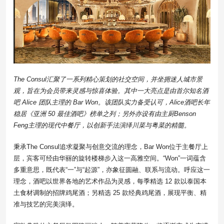
The Consul汇聚了一系列精心策划的社交空间，并坐拥迷人城市景
观，旨在为会员带来灵感与惊喜体验。其中一大亮点是由首尔知名酒
吧 Alice 团队主理的 Bar Won。该团队实力备受认可，Alice酒吧长年
稳居《亚洲 50 最佳酒吧》榜单之列；另外亦设有由主厨Benson
Feng主理的现代中餐厅，以创新手法演绎川菜与粤菜的精髓。
秉承The Consul追求凝聚与创意交流的理念，Bar Won位于主餐厅上
层，宾客可经由华丽的旋转楼梯步入这一高雅空间。“Won”一词蕴含
多重意思，既代表“一”与“起源”，亦象征圆融、联系与流动。呼应这一
理念，酒吧以世界各地的艺术作品为灵感，每季精选 12 款以泰国本
土食材调制的招牌鸡尾酒；另精选 25 款经典鸡尾酒，展现平衡、精
准与技艺的完美演绎。