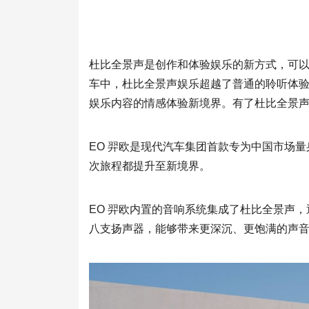
杜比全景声是创作和体验娱乐的新方式，可
车中，杜比全景声娱乐超越了普通的聆听体
娱乐内容的情感体验新境界。有了杜比全景
EO 羿欧是现代汽车集团首款专为中国市场
次旅程都提升至新境界。
EO 羿欧内置的音响系统集成了杜比全景声
八支扬声器，能够带来更深沉、更饱满的声