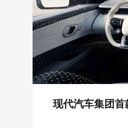
现代汽车集团首款