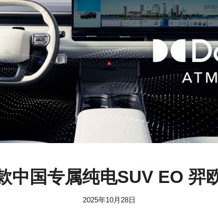
中国专属纯电SUV EO 
2025年10月28日