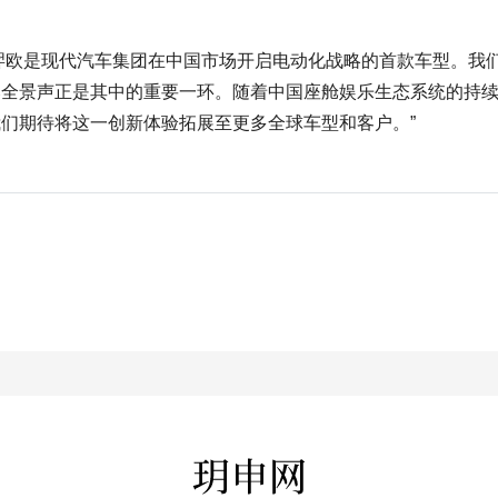
O 羿欧是现代汽车集团在中国市场开启电动化战略的首款车型。
全景声正是其中的重要一环。随着中国座舱娱乐生态系统的持续快
们期待将这一创新体验拓展至更多全球车型和客户。”