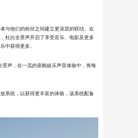
作者与他们的粉丝之间建立更深层的联结。在
说，杜比全景声开启了享受音乐、电影及更多
娱乐中获得更多。
比全景声，在一流的座舱娱乐声音体验中，将每
功放系统，以获得更丰富的体验，该系统配备