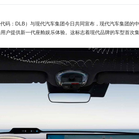
代码：DLB）与现代汽车集团今日共同宣布，现代汽车集团的
，为用户提供新一代座舱娱乐体验。这标志着现代品牌的车型首次