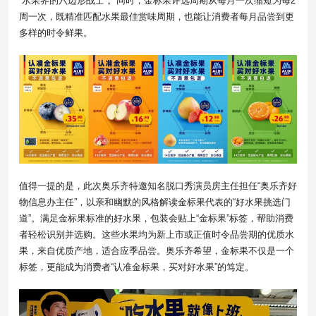
“水果界的六边形战士”。同时，金标果评选周期从每月一次缩短为每2
周一次，既精准匹配水果最佳赏味周期，也能让消费者每月品尝到更
多样的时令鲜果。
值得一提的是，此次奥乐齐特邀知名脱口秀演员房主任担任“奥乐齐好
物信息办主任”，以亲和幽默的风格解读金标果代表的“好水果挑选门
道”。满足金标果标准的好水果，包装会贴上“金标果”标签，帮助消费
者轻松识别并选购。这些水果均为新上市或正值时令品尝期的优质水
果，来自优质产地，适合应季品尝。奥乐齐希望，金标果不仅是一个
标签，更能成为消费者“认准金标果，买对好水果”的笃定。