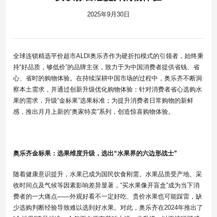
2025年9月30日
全球连锁精选平价超市ALDI奥乐齐作为硬折扣模式的引领者，始终秉
持“好品质，够低价”的品牌主张，致力于为中国消费者提供省钱、省
心、省时的购物体验。在持续深耕中国市场的过程中，奥乐齐不断洞
察本土需求，并通过创新升级优化购物体验：针对消费者省心选购水
果的需求，升级“金标果”选果标准；为提升消费者日常购物的新鲜
感，推出月月上新的“奥家特卖”系列，创造惊喜购物体验。
奥乐齐金标果：选果维度升级，选出“水果界的六边形战士”
随着健康意识提升，水果已成为国民饮食刚需。水果品质受产地、采
收时间点及气候等因素影响差异显著，“买水果像开盲盒”成为当下消
费者的一大痛点——外观好看不一定好吃、贵价水果也可能踩雷，缺
少选购判断经验导致难以选到好水果。对此，奥乐齐在2024年推出了