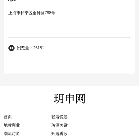
上海市长宁区金钟路788号
浏览量：26181
首页
轻奢悦游
地标商业
珍酒美馔
潮流时尚
甄选香妆