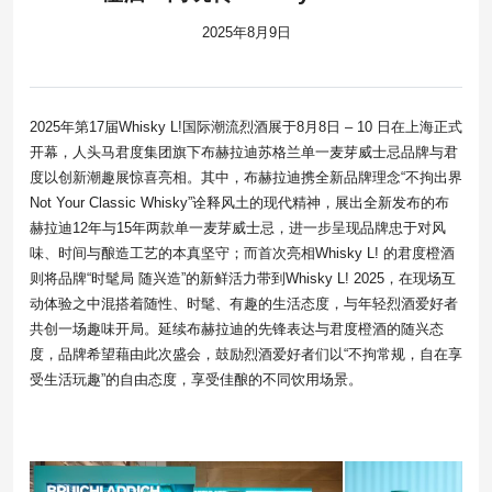
2025年8月9日
2025年第17届Whisky L!国际潮流烈酒展于8月8日 – 10 日在上海正式
开幕，人头马君度集团旗下布赫拉迪苏格兰单一麦芽威士忌品牌与君
度以创新潮趣展惊喜亮相。其中，布赫拉迪携全新品牌理念“不拘出界
Not Your Classic Whisky”诠释风土的现代精神，展出全新发布的布
赫拉迪12年与15年两款单一麦芽威士忌，进一步呈现品牌忠于对风
味、时间与酿造工艺的本真坚守；而首次亮相Whisky L! 的君度橙酒
则将品牌“时髦局 随兴造”的新鲜活力带到Whisky L! 2025，在现场互
动体验之中混搭着随性、时髦、有趣的生活态度，与年轻烈酒爱好者
共创一场趣味开局。延续布赫拉迪的先锋表达与君度橙酒的随兴态
度，品牌希望藉由此次盛会，鼓励烈酒爱好者们以“不拘常规，自在享
受生活玩趣”的自由态度，享受佳酿的不同饮用场景。