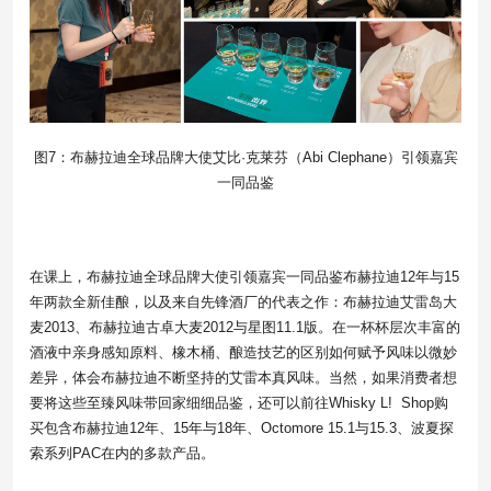
图7：布赫拉迪全球品牌大使艾比·克莱芬（Abi Clephane）引领嘉宾
一同品鉴
在课上，布赫拉迪全球品牌大使引领嘉宾一同品鉴布赫拉迪12年与15
年两款全新佳酿，以及来自先锋酒厂的代表之作：布赫拉迪艾雷岛大
麦2013、布赫拉迪古卓大麦2012与星图11.1版。在一杯杯层次丰富的
酒液中亲身感知原料、橡木桶、酿造技艺的区别如何赋予风味以微妙
差异，体会布赫拉迪不断坚持的艾雷本真风味。当然，如果消费者想
要将这些至臻风味带回家细细品鉴，还可以前往Whisky L! Shop购
买包含布赫拉迪12年、15年与18年、Octomore 15.1与15.3、波夏探
索系列PAC在内的多款产品。