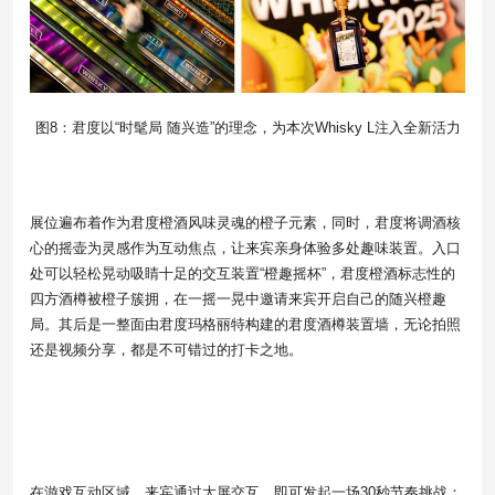
图8：君度以“时髦局 随兴造”的理念，为本次Whisky L注入全新活力
展位遍布着作为君度橙酒风味灵魂的橙子元素，同时，君度将调酒核
心的摇壶为灵感作为互动焦点，让来宾亲身体验多处趣味装置。入口
处可以轻松晃动吸睛十足的交互装置“橙趣摇杯”，君度橙酒标志性的
四方酒樽被橙子簇拥，在一摇一晃中邀请来宾开启自己的随兴橙趣
局。其后是一整面由君度玛格丽特构建的君度酒樽装置墙，无论拍照
还是视频分享，都是不可错过的打卡之地。
在游戏互动区域，来宾通过大屏交互，即可发起一场30秒节奏挑战：