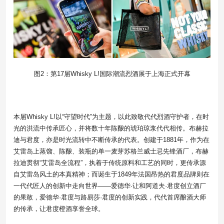
图2：第17届Whisky L!国际潮流烈酒展于上海正式开幕
本届Whisky L!以“守望时代”为主题，以此致敬代代烈酒守护者，在时
光的洪流中传承匠心，并将数十年陈酿的琥珀琼浆代代相传。布赫拉
迪与君度，亦是时光流转中不断传承的代表。创建于1881年，作为在
艾雷岛上蒸馏、陈酿、装瓶的单一麦芽苏格兰威士忌先锋酒厂，布赫
拉迪贯彻“艾雷岛全流程”，执着于传统原料和工艺的同时，更传承源
自艾雷岛风土的本真精神；而诞生于1849年法国昂热的君度品牌则在
一代代匠人的创新中走向世界——爱德华·让和阿道夫·君度创立酒厂
的果敢，爱德华·君度与路易莎·君度的创新实践，代代首席酿酒大师
的传承，让君度橙酒享誉全球。