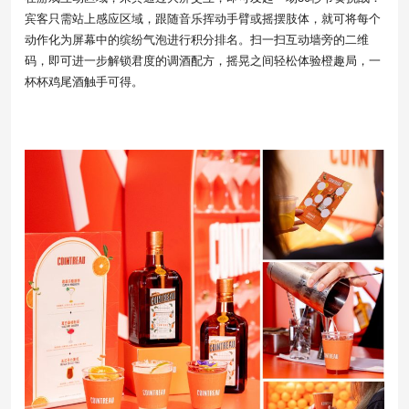
宾客只需站上感应区域，跟随音乐挥动手臂或摇摆肢体，就可将每个
动作化为屏幕中的缤纷气泡进行积分排名。扫一扫互动墙旁的二维
码，即可进一步解锁君度的调酒配方，摇晃之间轻松体验橙趣局，一
杯杯鸡尾酒触手可得。