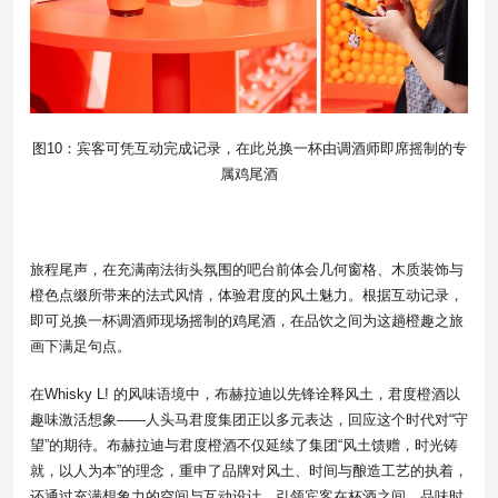
图10：宾客可凭互动完成记录，在此兑换一杯由调酒师即席摇制的专
属鸡尾酒
旅程尾声，在充满南法街头氛围的吧台前体会几何窗格、木质装饰与
橙色点缀所带来的法式风情，体验君度的风土魅力。根据互动记录，
即可兑换一杯调酒师现场摇制的鸡尾酒，在品饮之间为这趟橙趣之旅
画下满足句点。
在Whisky L! 的风味语境中，布赫拉迪以先锋诠释风土，君度橙酒以
趣味激活想象——人头马君度集团正以多元表达，回应这个时代对“守
望”的期待。布赫拉迪与君度橙酒不仅延续了集团“风土馈赠，时光铸
就，以人为本”的理念，重申了品牌对风土、时间与酿造工艺的执着，
还通过充满想象力的空间与互动设计，引领宾客在杯酒之间，品味时