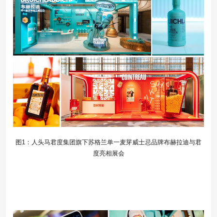
图1：人头马君度集团旗下苏格兰单一麦芽威士忌品牌布赫拉迪与君
度亮相展会