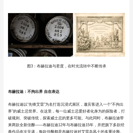
图3：布赫拉迪与君度，在时光流转中不断传承
布赫拉迪：不拘出界 自在表达
布赫拉迪以“先锋艾雷”为名打造沉浸式展区，邀宾客进入一个“不拘出
界”的威士忌世界。在这里，每一位威士忌爱好者化身为的探险者，打
破规则、突破传统，探索威士忌的更多可能。与此同时，布赫拉迪带
来两款全新佳酿——布赫拉迪12年与布赫拉迪15年，并把旗下多款经
典作品依次呈递，每款佳酿都是布赫拉迪对艾雷岛风土的多重诠释。