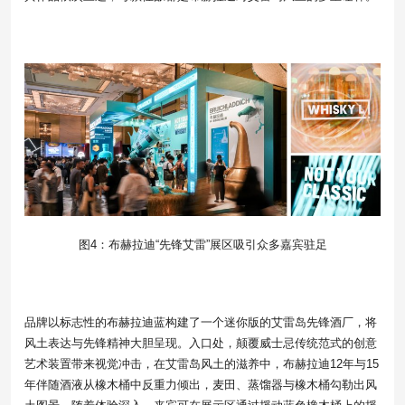
图4：布赫拉迪“先锋艾雷”展区吸引众多嘉宾驻足
品牌以标志性的布赫拉迪蓝构建了一个迷你版的艾雷岛先锋酒厂，将
风土表达与先锋精神大胆呈现。入口处，颠覆威士忌传统范式的创意
艺术装置带来视觉冲击，在艾雷岛风土的滋养中，布赫拉迪12年与15
年伴随酒液从橡木桶中反重力倾出，麦田、蒸馏器与橡木桶勾勒出风