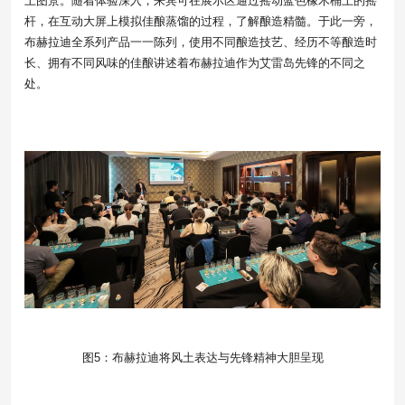
土图景。随着体验深入，来宾可在展示区通过摇动蓝色橡木桶上的摇
杆，在互动大屏上模拟佳酿蒸馏的过程，了解酿造精髓。于此一旁，
布赫拉迪全系列产品一一陈列，使用不同酿造技艺、经历不等酿造时
长、拥有不同风味的佳酿讲述着布赫拉迪作为艾雷岛先锋的不同之
处。
图5：布赫拉迪将风土表达与先锋精神大胆呈现