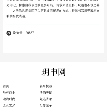
光印记、探索自我表达的更多可能。传承未曾止步，玩趣也不设边界
——人头马君度集团正以更具多元维度的方式，持续书写属于液态文
明的当代表达。
浏览量：29887
首页
轻奢悦游
地标商业
珍酒美馔
潮流时尚
甄选香妆
文化艺术
母婴亲子