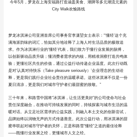
今年5月，梦龙在上海安福路打造涵盖美食、潮牌等多元潮流元素的
City Walk欢愉路线
梦龙冰淇淋公司亚洲首席公司事务官李潇堃女士表示：“‘懂经’这个充
满海派韵味的词汇，恰如其分地诠释了上海人对生活品质的极致追
求。作为冰淇淋行业的‘懂经’代表，我们致力于懂行业发展的脉搏，
以创新驱动品质升级；懂消费者需求的内核，用精准洞察打造共鸣体
验；更懂社区共生的价值，通过公益行动传递企业温度。此次行动既
是对‘认真对待快乐（Take pleasure seriously）’企业理念的生动诠
释，更是我们践行企业社会责任的温暖承诺。这些冰淇淋不仅是一份
夏日清凉，更是我们对城市守护者们最甜蜜的致敬。”
三十年来，和路雪中国将“冰淇淋，让生活更美好”的公司使命与社会
责任深度融合，在推动可持续发展的同时，持续探索与城市生活的温
暖对话。从立足社区需求的公益实践，到融入本土文化的创新尝试，
品牌始终以润物无声的方式传递善意。此次公益行动，用冰淇淋的甜
蜜串联起对城市守护者的关怀，正是和路雪“懂经”之道的最佳诠释
——既懂行业发展之经，更懂城市人文之经。