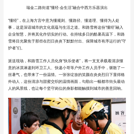
瑞金二路街道“懂经·会生活”融合中西方乐器演出
“懂经”，在上海方言中意为懂规则、懂路径、懂道理、懂得为人处
事，这是深谙城市的文化底蕴与生活之道。和路雪将这份“懂经”融入
企业智慧，并将其化作切实的行动。在持续多日的酷暑高温下，和路
雪将目光聚焦于那些在烈日炎炎下默默付出、保障城市有序运行的“守
护者”们。
派送现场，和路雪工作人员化身“快乐使者”，将一支支承载着清凉惬
意的冰淇淋递到环卫工人、快递小哥等户外工作人员手中，驱散了一
丝暑气，也带来了一份温情。一张张绽放的笑颜在炎炎烈日下显得格
外动人，这份清凉与甜蜜交织的温情画面，勾勒出一幅都市街头最动
人的风景线，也让每个坚守岗位的身影都能触摸到城市的善意回响。