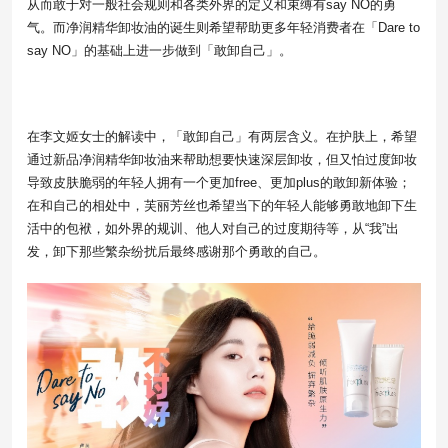
从而敢于对一般社会规则和各类外界的定义和束缚有say NO的勇
气。而净润精华卸妆油的诞生则希望帮助更多年轻消费者在「Dare to
say NO」的基础上进一步做到「敢卸自己」。
在李文姬女士的解读中，「敢卸自己」有两层含义。在护肤上，希望
通过新品净润精华卸妆油来帮助想要快速深层卸妆，但又怕过度卸妆
导致皮肤脆弱的年轻人拥有一个更加free、更加plus的敢卸新体验；
在和自己的相处中，芙丽芳丝也希望当下的年轻人能够勇敢地卸下生
活中的包袱，如外界的规训、他人对自己的过度期待等，从“我”出
发，卸下那些繁杂纷扰后最终感谢那个勇敢的自己。