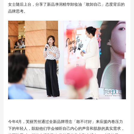
女士随后上台，分享了新品净润精华卸妆油「敢卸自己」态度背后的
品牌思考。
今年4月，芙丽芳丝通过全新品牌理念「敢不讨好」来应援内卷压力
下的年轻人，鼓励他们学会倾听自己内心的声音和肌肤的真实需求，