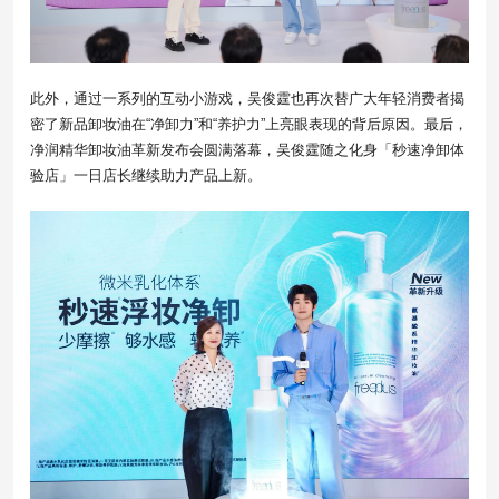
此外，通过一系列的互动小游戏，吴俊霆也再次替广大年轻消费者揭
密了新品卸妆油在“净卸力”和“养护力”上亮眼表现的背后原因。最后，
净润精华卸妆油革新发布会圆满落幕，吴俊霆随之化身「秒速净卸体
验店」一日店长继续助力产品上新。