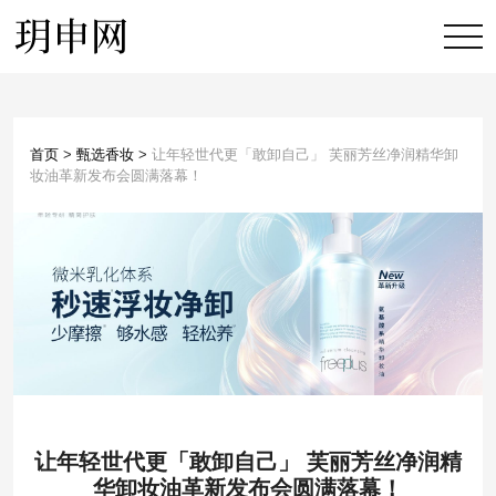
首页
>
甄选香妆
>
让年轻世代更「敢卸自己」 芙丽芳丝净润精华卸
妆油革新发布会圆满落幕！
让年轻世代更「敢卸自己」 芙丽芳丝净润精
华卸妆油革新发布会圆满落幕！