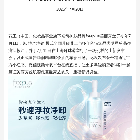
2025年7月20日
花王（中国）化妆品事业旗下精简护肤品牌freeplus芙丽芳丝于今年7
月1日，以“地产地销”模式全面升级其上市多年的洁卸品类明星单品净
润卸妆油，并于7月19日在上海环球港举行了一场别样的上新发布
会，以正式宣告净润精华卸妆油的革新登场。此次发布会全程通过官
方小红书、微信视频号双平台在线直播，让更多年轻消费者得以一起
见证芙丽芳丝肌源氨基酸家族的又一重磅新品诞生。