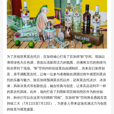
为了庆祝世界莫吉托日，百加得倾心打造了百加得“昕”空间。现场以
薄荷绿色为主色调，营造出清新而活力的氛围，仿佛将古巴的热情与
阳光带到了现场。“昕”空间内特别设置自由调制区，供来宾们发挥创
意，亲手调配莫吉托，让每一位参与者都能在调酒过程中感受到莫吉
托的乐趣与魅力。除百加得预调莫吉托以外，还有莫吉托冰沙、冰淇
淋，风味冰美式等创新饮品，融合经典与创意，让来宾品尝到不一样
的莫吉托风味。此外，场内打造了刘雨昕四宫格拍照区作为粉丝福
利，粉丝们可以在这里与刘雨昕“同框”。百加得“昕”空间将在愚园百货
持续三天（7月11日至7月13日），为更多人带来这场充满活力与创意
的味觉与视觉盛宴。