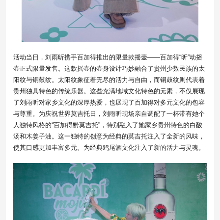
活动当日，刘雨昕携手百加得推出的限量款摇壶——百加得“昕”动摇
壶正式限量发售。这款摇壶的壶身设计巧妙融合了贵州少数民族的太
阳纹与铜鼓纹。太阳纹象征着无尽的活力与自由，而铜鼓纹则代表着
贵州独具特色的传统乐器。这些充满地域文化特色的元素，不仅展现
了刘雨昕对家乡文化的深厚热爱，也展现了百加得对多元文化的包容
与尊重。为庆祝世界莫吉托日，刘雨昕现场亲自调配了一杯带有她个
人独特风格的“百加得黔莫吉托”，特别融入了她家乡贵州特色的白酸
汤和木姜子油。这一独特的创意为经典的莫吉托注入了全新的风味，
使其口感更加丰富多元。为经典鸡尾酒文化注入了新的活力与灵魂。