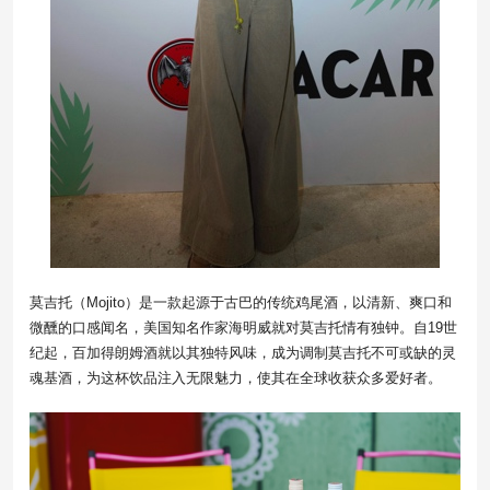
莫吉托（Mojito）是一款起源于古巴的传统鸡尾酒，以清新、爽口和
微醺的口感闻名，美国知名作家海明威就对莫吉托情有独钟。自19世
纪起，百加得朗姆酒就以其独特风味，成为调制莫吉托不可或缺的灵
魂基酒，为这杯饮品注入无限魅力，使其在全球收获众多爱好者。