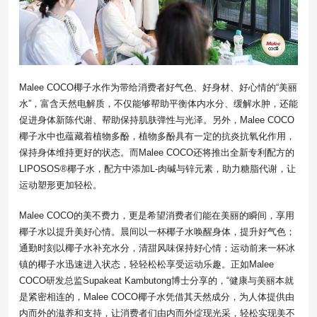
Malee COCO椰子水作为带给消费者好气色、好身材、好心情的“美丽
水”，富含天然电解质，不仅能够帮助平衡体内水分、缓解水肿，还能
促进身体新陈代谢、帮助保持肌肤弹性与光泽。另外，Malee COCO
椰子水中也蕴藏着植物多酚，植物多酚具有一定的抗炎抗氧化作用，
保持身体维持更好的状态。而Malee COCO还将推出全新专利配方的
LIPOSOS®椰子水，配方中添加L-肉碱与锌元素，助力糖脂代谢，让
运动塑形更加轻松。
Malee COCO的美不费力，更是希望消费者们能在美丽的瞬间，享用
椰子水以提升美好心情。晨间以一杯椰子水唤醒身体，提升好气色；
通勤时刻以椰子水补充水分，清甜风味保持好心情；运动前来一杯冰
镇的椰子水迅速进入状态，轻轻松松享受运动乐趣。正如Malee
COCO研发总监Supakeat Kambutong博士分享的，“健康与美丽本就
是紧密相连的，Malee COCO椰子水凭借其天然成分，为人体提供由
内而外的滋养和支持，让消费者们由内而外绽现光采，轻松实现美不