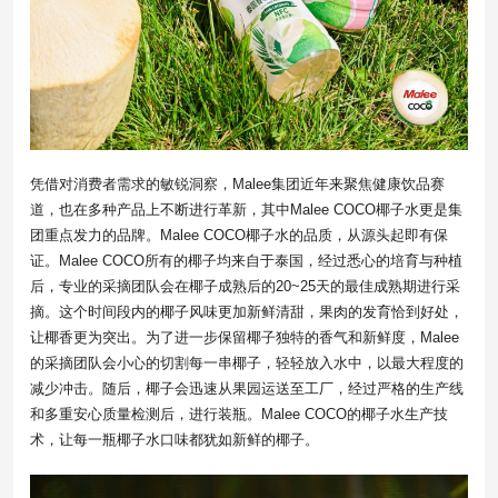
凭借对消费者需求的敏锐洞察，Malee集团近年来聚焦健康饮品赛
道，也在多种产品上不断进行革新，其中Malee COCO椰子水更是集
团重点发力的品牌。Malee COCO椰子水的品质，从源头起即有保
证。Malee COCO所有的椰子均来自于泰国，经过悉心的培育与种植
后，专业的采摘团队会在椰子成熟后的20~25天的最佳成熟期进行采
摘。这个时间段内的椰子风味更加新鲜清甜，果肉的发育恰到好处，
让椰香更为突出。为了进一步保留椰子独特的香气和新鲜度，Malee
的采摘团队会小心的切割每一串椰子，轻轻放入水中，以最大程度的
减少冲击。随后，椰子会迅速从果园运送至工厂，经过严格的生产线
和多重安心质量检测后，进行装瓶。Malee COCO的椰子水生产技
术，让每一瓶椰子水口味都犹如新鲜的椰子。