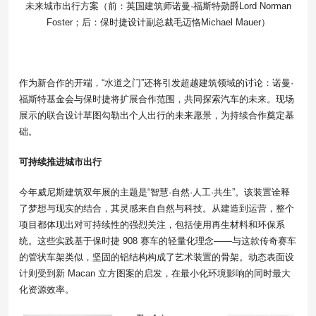
未来城市出行方案（前：英国建筑师诺曼·福斯特勋爵Lord Norman
Foster；后：保时捷设计副总裁毛迈恪Michael Mauer）
作为新合作的开端，“水道之门”还将引发超越建筑领域的讨论：诺曼·
福斯特基金会与保时捷将扩展合作范围，共同探索汽车的未来。现场
展示的联合设计草图勾勒出个人出行的未来愿景，为持续合作奠定基
础。
可持续推进城市出行
今年威尼斯建筑双年展的主题是“智慧·自然·人工·共生”。该装置诠释
了梦想与现实的结合，其灵感来自自然与科技。从建造到运营，整个
项目都体现出对可持续性的强烈关注，包括使用再生材料和环保系
统。这些实践基于保时捷 908 赛车的轻量化理念——与这款传奇赛车
的管状车架类似，坚固的铝结构构成了艺术装置的骨架。动态表面设
计则受到新 Macan 立方图案的启发，在最小化环境影响的同时最大
化资源效率。