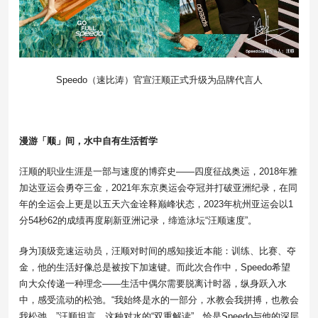
Speedo（速比涛）官宣汪顺正式升级为品牌代言人
漫游「顺」间，水中自有生活哲学
汪顺的职业生涯是一部与速度的博弈史——四度征战奥运，2018年雅
加达亚运会勇夺三金，2021年东京奥运会夺冠并打破亚洲纪录，在同
年的全运会上更是以五天六金诠释巅峰状态，2023年杭州亚运会以1
分54秒62的成绩再度刷新亚洲记录，缔造泳坛“汪顺速度”。
身为顶级竞速运动员，汪顺对时间的感知接近本能：训练、比赛、夺
金，他的生活好像总是被按下加速键。而此次合作中，Speedo希望
向大众传递一种理念——生活中偶尔需要脱离计时器，纵身跃入水
中，感受流动的松弛。“我始终是水的一部分，水教会我拼搏，也教会
我松弛。”汪顺坦言。这种对水的“双重解读”，恰是Speedo与他的深层