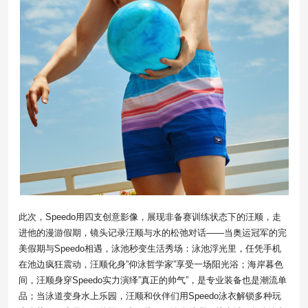
此次，Speedo用四支创意影像，展现非备赛训练状态下的汪顺，走
进他的漫游假期，镜头记录汪顺与水的松弛对话——当奥运冠军的完
美假期与Speedo相遇，泳池秒变生活秀场：泳池浮光里，任凭手机
在池边疯狂震动，汪顺化身”仰泳哲学家”享受一场阳光浴；海岸暮色
间，汪顺身穿Speedo实力演绎”真正的帅气”，是专业装备也是潮流单
品；当泳道变身水上乐园，汪顺和伙伴们用Speedo泳衣解锁多种玩