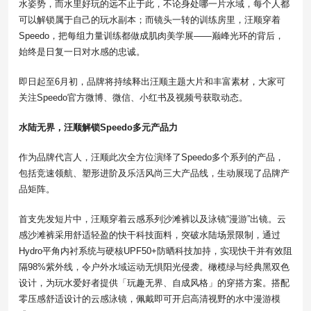
水姿势，而水里好玩的远不止于此，不论身处哪一片水域，每个人都
可以解锁属于自己的玩水副本；而镜头一转的训练房里，汪顺穿着
Speedo，把每组力量训练都做成肌肉美学展——巅峰光环的背后，
始终是日复一日对水感的忠诚。
即日起至6月初，品牌将持续释出汪顺主题大片和丰富素材，大家可
关注Speedo官方微博、微信、小红书及视频号获取动态。
水陆无界，汪顺解锁Speedo多元产品力
作为品牌代言人，汪顺此次全方位演绎了Speedo多个系列的产品，
包括竞速领航、塑形进阶及乐活风尚三大产品线，生动展现了品牌产
品矩阵。
首支先发短片中，汪顺穿着云感系列沙滩裤以及泳镜“漫游”出镜。云
感沙滩裤采用舒适轻盈的​​快干科技面料​​，突破水陆场景限制，通过​​
Hydro平角内衬系统​​与​​硬核UPF50+防晒科技​​加持，实现快干并有效阻
隔98%紫外线，令户外水域运动无惧阳光侵袭。橄榄绿与经典黑双色
设计，为玩水爱好者提供「玩趣无界、自成风格」的穿搭方案。搭配​​
零压感舒适设计的云感泳镜​​，佩戴即可开启高清视野的水中漫游模