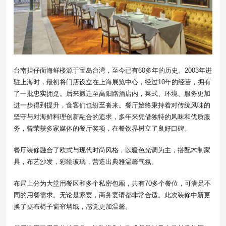
台南担仔面海鲜楼源于宝岛台湾，至今已有60多年的历史。2003年进
驻上海时，最初将门店设立在上海展览中心，经过10年的经营，拥有
了一批忠实拥趸。后来搬迁至高阳路酒店内，菜式、环境、服务更加
进一步得到提升，食客们也纷至沓来。餐厅始终秉持着对传统风味的
坚守与对海鲜料理创新融合的追求，多年来凭借独特的风味和优质服
务，曾荣获多家媒体的餐厅奖项，在餐饮界树立了良好口碑。
餐厅装修融合了欧式与现代时尚风格，以暖色光调为主，搭配木制家
具，布艺沙发，彩绘玻璃，营造出典雅温馨气氛。
布局上分为大堂用餐区和多个私密包厢，共有70多个餐位，可满足不
同的用餐需求。无论是家宴，商务宴请都非常合适。此次装修中新更
换了桌布椅子窗帘墙纸，感觉更加温馨。