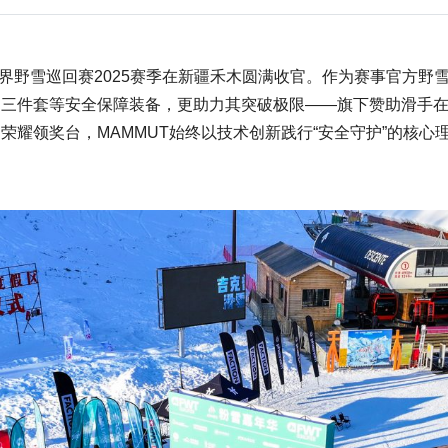
ld Tour）世界野雪巡回赛2025赛季在新疆禾木圆满收官。作为赛事
崩三件套等安全保障装备，更助力其突破极限——旗下赞助滑手
荣耀领奖台，MAMMUT始终以技术创新践行“安全守护”的核