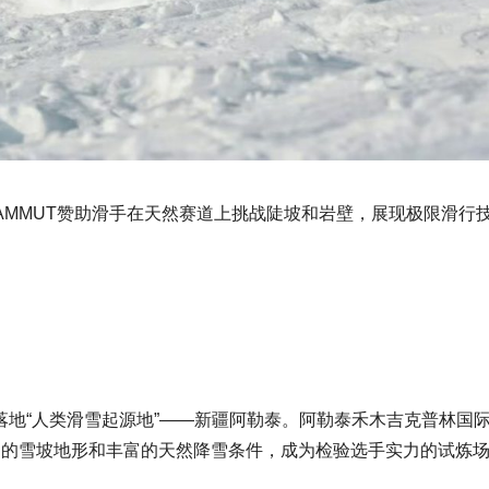
AMMUT赞助滑手在天然赛道上挑战陡坡和岩壁，展现极限滑行
次落地“人类滑雪起源地”——新疆阿勒泰。阿勒泰禾木吉克普林
的雪坡地形和丰富的天然降雪条件，成为检验选手实力的试炼场