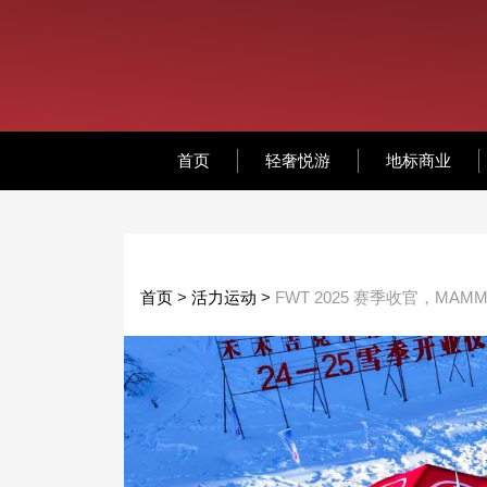
首页
轻奢悦游
地标商业
首页
>
活力运动
>
FWT 2025 赛季收官，M