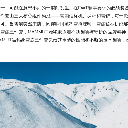
一，可能在意想不到的一瞬间发生。在FWT赛事要求的必须装
三件套由三大核心组件构成——雪崩信标机、探杆和雪铲，每一
可。当雪崩突然来袭，同伴瞬间被积雪掩埋时，雪崩信标机能够迅
雪崩三件套，MAMMUT始终秉承着不断创新与守护的品牌精神
MMUT猛犸象雪崩三件套凭借其卓越的性能和不断的技术创新，