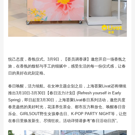
悦己态度，香氛仪式。3月9日，【荟员调香课】邀您开启一场香氛之
旅，在香氛的馥郁与手工的细腻中，感受生活的每一份仪式感，让春
日的美好在此刻定格。
春日唤醒，活力续航。在女神主题企划之后，上海荟聚Livat还将继续
推出3月10日-3月30日【春日活力计划】(Refresh yourself in Early
Spring)，即日起至3月30日，上海荟聚Livat春日系列活动，邀您共度
春意盎然的美好时光，花漾养生茶会、都市压力释放仓、唤醒春日音
乐会、GIRLSOUT野生女孩拳击日、K-POP PARTY NIGHT等，让您
在春日里焕发新生、尽情狂欢。活动详情请参考“春日活动日历”。