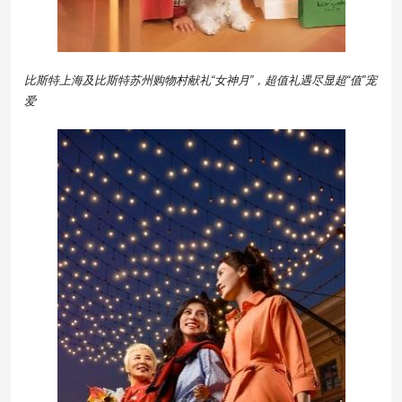
比斯特上海及比斯特苏州购物村献礼“女神月
”
，超值礼遇尽显超“值”宠
爱