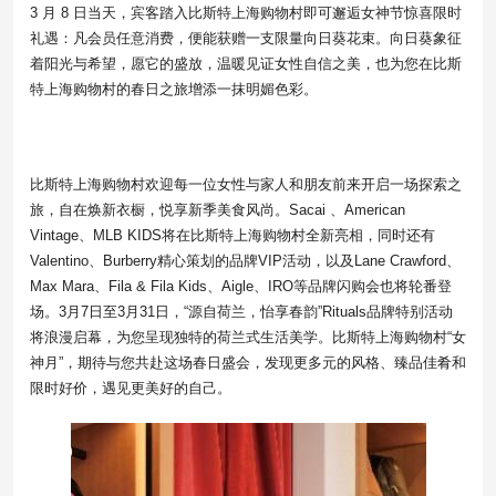
3 月 8 日当天，宾客踏入比斯特上海购物村即可邂逅女神节惊喜限时
礼遇：凡会员任意消费，便能获赠一支限量向日葵花束。向日葵象征
着阳光与希望，愿它的盛放，温暖见证女性自信之美，也为您在比斯
特上海购物村的春日之旅增添一抹明媚色彩。
比斯特上海购物村欢迎每一位女性与家人和朋友前来开启一场探索之
旅，自在焕新衣橱，悦享新季美食风尚。Sacai 、American
Vintage、MLB KIDS将在比斯特上海购物村全新亮相，同时还有
Valentino、Burberry精心策划的品牌VIP活动，以及Lane Crawford、
Max Mara、Fila & Fila Kids、Aigle、IRO等品牌闪购会也将轮番登
场。3月7日至3月31日，“源自荷兰，怡享春韵”Rituals品牌特别活动
将浪漫启幕，为您呈现独特的荷兰式生活美学。比斯特上海购物村“女
神月”，期待与您共赴这场春日盛会，发现更多元的风格、臻品佳肴和
限时好价，遇见更美好的自己。