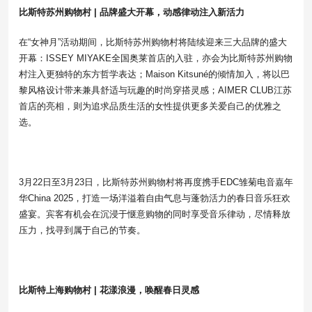
比斯特苏州购物村
|
品牌盛大开幕，动感律动注入新活力
在“女神月”活动期间，比斯特苏州购物村将陆续迎来三大品牌的盛大
开幕：ISSEY MIYAKE全国奥莱首店的入驻，亦会为比斯特苏州购物
村注入更独特的东方哲学表达；Maison Kitsuné的倾情加入，将以巴
黎风格设计带来兼具舒适与玩趣的时尚穿搭灵感；AIMER CLUB江苏
首店的亮相，则为追求品质生活的女性提供更多关爱自己的优雅之
选。
3月22日至3月23日，比斯特苏州购物村将再度携手EDC雏菊电音嘉年
华China 2025，打造一场洋溢着自由气息与蓬勃活力的春日音乐狂欢
盛宴。宾客有机会在沉浸于惬意购物的同时享受音乐律动，尽情释放
压力，找寻到属于自己的节奏。
比斯特上海购物村
|
花漾浪漫，唤醒春日灵感