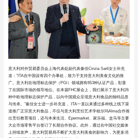
意大利对外贸易委员会上海代表处副代表秦佳Cinzia Sarli女士补充
道：“ITA在中国设有四个办事处，致力于支持意大利美食文化的推
广。意大利在地理标志保护（PGI）领域拥有853种认证产品，彰显
了在国际市场的领导地位。在本届FHC展会上，我们展示了意大利26
种中欧地理标志保护产品，以向中国观众呈现意大利食品的独特品质
与传承。”秦佳女士进一步补充道， ITA一直以来通过多种线上线下渠
道推广正宗意大利食品，不仅与意大利烹饪艺术学校尔玛Alma合作推
出烹饪教育项目，还与本来生活、Epermarket、家乐福、盒马等主要
大众市场零售平台签订了长期合作协议。此外，通过在中国社交媒体
上持续发声，意大利贸易局不断扩大意大利美食的影响力，为更多消