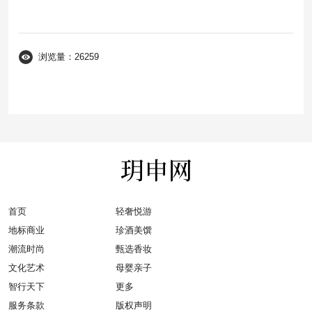
浏览量：26259
首页
轻奢悦游
地标商业
珍酒美馔
潮流时尚
甄选香妆
文化艺术
母婴亲子
智行天下
更多
服务条款
版权声明