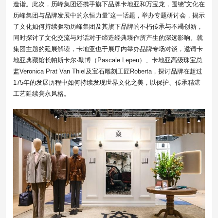
造诣。此次，历峰集团还携手旗下品牌卡地亚和万宝龙，围绕“文化在
历峰集团与品牌发展中的永恒力量”这一话题，举办专题研讨会，揭示
了文化如何持续驱动历峰集团及其旗下品牌的不朽传承与不竭创新，
同时探讨了文化交流与对话对于缔造经典臻作所产生的深远影响。就
集团主题的延展解读，卡地亚也于展厅内举办品牌专场对谈，邀请卡
地亚典藏馆长帕斯卡尔·勒博（Pascale Lepeu）、卡地亚高级珠宝总
监Veronica Prat Van Thiel及宝石雕刻工匠Roberta，探讨品牌在超过
175年的发展历程中如何持续发现世界文化之美，以保护、传承精湛
工艺延续隽永风格。