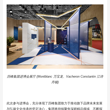
历峰集团进博会展厅 (
Montblanc
万宝龙、Vacheron Constantin
江诗
丹顿
)
此次参与进博会，充分体现了历峰集团致力于推动旗下品牌未来发展
与弘扬文化传承的坚定决心，集团将持续聚焦深耕精品领域、不断探