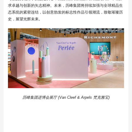
求卓越与创新的矢志精神。未来，历峰集团将持续加强与全球精品生
态系统的紧密连结，以创意勃发的标志性作品引领潮流，致敬璀璨历
史，展望光辉未来。
历峰集团进博会展厅 (
Van Cleef & Arpels
梵克雅宝
)