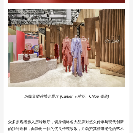
历峰集团进博会展厅 (
Cartier
卡地亚、Chloé
蔻依
)
众多参观者步入历峰展厅，切身领略各大品牌对悠久传承与现代创新
的独到诠释，向独树一帜的优良传统致敬，并颂赞其精湛绝伦的艺术