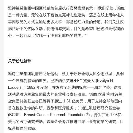
雅诗兰黛集团中国区总裁兼首席执行官樊嘉煜表示：“我们坚信，粉红
是一种力量。无论在线下粉色点亮标志性建筑，还是在线上用年轻人
喜闻乐见的方式去触达更多人群，都是粉红力量的传递。我们关注疾
病防治中的代际互动，促进情感交流，目的是希望用粉色点亮你我的
心，一起行动，实现一个没有乳腺癌的世界。”
关于粉红丝带
雅诗兰黛集团乳腺癌防治运动，致力于呼吁全球人民众志成城，共创
一个没有乳腺癌的世界。已故的伊芙琳•H•兰黛夫人 (Evelyn H.
Lauder) 于 1992 年发起，并发布了经典的标志——粉红丝带。这项
活动是雅诗兰黛集团最大的企业社会责任项目。“粉红丝带”和雅诗兰
黛集团慈善基金会已筹募了超过 1.31 亿美元，用于支持全球范围内
旨在挽救生命的科研、宣教和医疗服务，并通过乳腺癌研究基金会
®
(BCRF – Breast Cancer Research Foundation
)，提供了逾 1.03亿
美元的医疗研究资助。该基金会专注推进世界上最有前景的研究，目
标是根除乳腺癌。