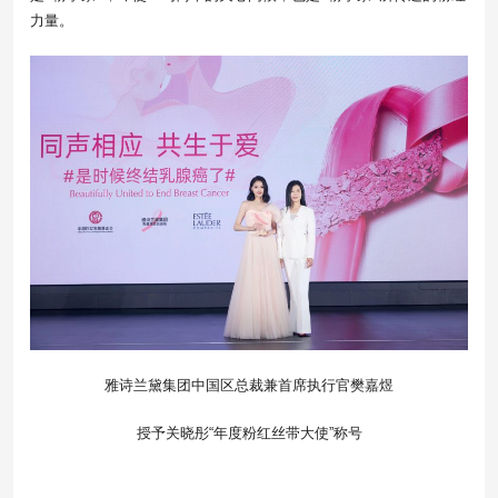
力量。
雅诗兰黛集团中国区总裁兼首席执行官樊嘉煜
授予关晓彤“年度粉红丝带大使”称号