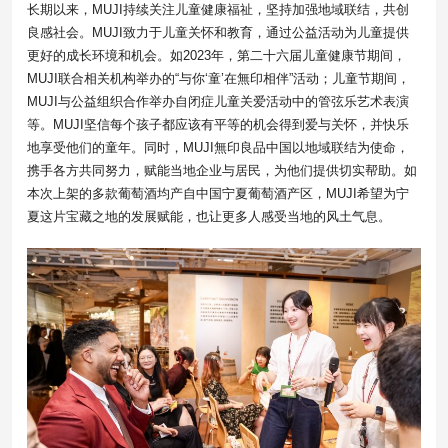
长期以来，MUJI持续关注儿童健康福祉，坚持加强地域联结，共创
良感社会。MUJI致力于儿童关怀和教育，通过公益活动为儿童提供
更好的成长环境和机会。如2023年，第二十六届儿童健康节期间，
MUJI联合相关机构举办的“与你‘童’在無印相伴”活动；儿童节期间，
MUJI与公益组织合作举办自闭症儿童关爱活动中的管弦乐艺术表演
等。MUJI坚信每个孩子都应该有平等的机会得到爱与关怀，并快乐
地享受他们的童年。同时，MUJI無印良品中国以地域联结为使命，
携手各方共同努力，赋能当地企业与居民，为他们提供切实帮助。如
本次上架的多款葡萄酒均产自中国宁夏葡萄酒产区，MUJI希望为宁
夏这片宝藏之地的发展赋能，也让更多人感受当地的风土气息。