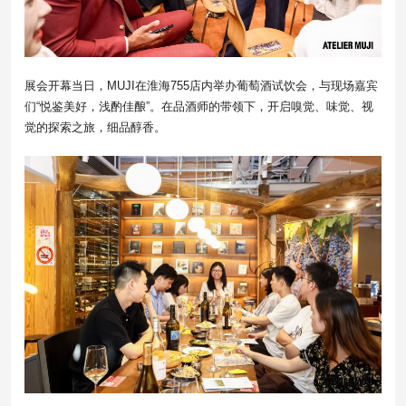
展会开幕当日，MUJI在淮海755店内举办葡萄酒试饮会，与现场嘉宾
们“悦鉴美好，浅酌佳酿”。在品酒师的带领下，开启嗅觉、味觉、视
觉的探索之旅，细品醇香。