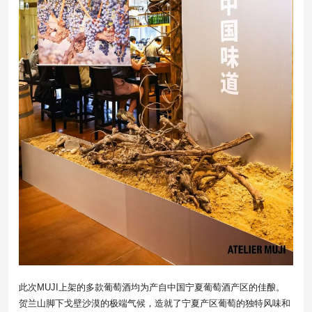
此次MUJI上架的多款葡萄酒均为产自中国宁夏葡萄酒产区的佳酿。
贺兰山脚下戈壁沙漠的极端气候，造就了宁夏产区葡萄的独特风味和