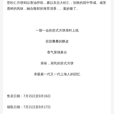
苔松仁月饼则以香油拌馅，裹以东北大松仁，别致的甜中带咸、咸里
透鲜的风味，融合馥郁的海苔清香……曼妙极了。
一期一会的苏式月饼准时上线
层层叠叠的酥皮
香气萦绕鼻尖
美味，亲民的苏式月饼
承载着一代又一代上海人的回忆
售卖日期：7月15日至9月16日
领取日期：7月21日至9月17日