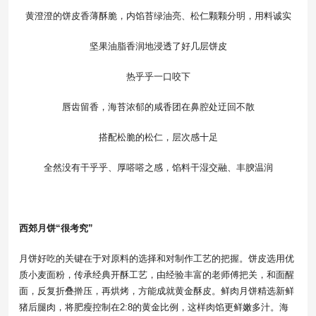
黄澄澄的饼皮香薄酥脆，内馅苔绿油亮、松仁颗颗分明，用料诚实
坚果油脂香润地浸透了好几层饼皮
热乎乎一口咬下
唇齿留香，海苔浓郁的咸香团在鼻腔处迂回不散
搭配松脆的松仁，层次感十足
全然没有干乎乎、厚嗒嗒之感，馅料干湿交融、丰腴温润
西郊月饼“很考究”
月饼好吃的关键在于对原料的选择和对制作工艺的把握。饼皮选用优
质小麦面粉，传承经典开酥工艺，由经验丰富的老师傅把关，和面醒
面，反复折叠擀压，再烘烤，方能成就黄金酥皮。鲜肉月饼精选新鲜
猪后腿肉，将肥瘦控制在2:8的黄金比例，这样肉馅更鲜嫩多汁。海