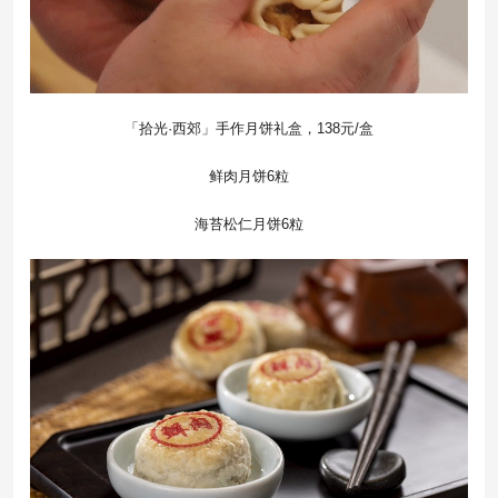
「拾光·西郊」手作月饼礼盒，138元/盒
鲜肉月饼6粒
海苔松仁月饼6粒