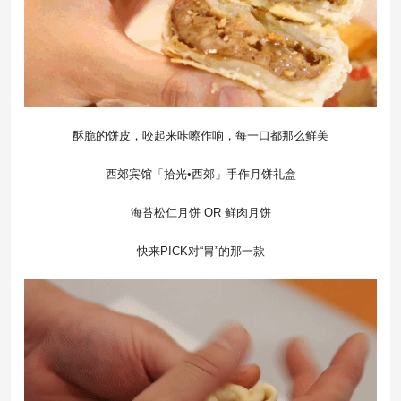
酥脆的饼皮，咬起来咔嚓作响，每一口都那么鲜美
西郊宾馆「拾光•西郊」手作月饼礼盒
海苔松仁月饼 OR 鲜肉月饼
快来PICK对“胃”的那一款