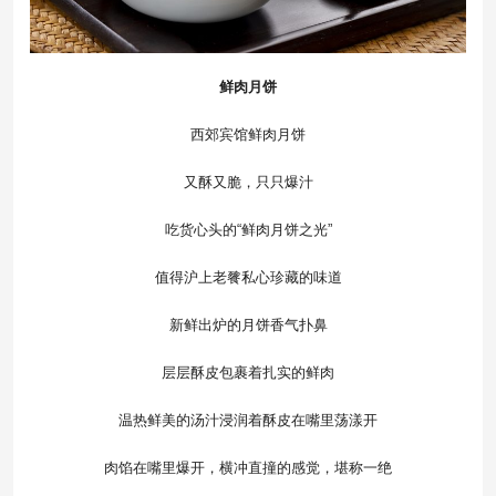
鲜肉月饼
西郊宾馆鲜肉月饼
又酥又脆，只只爆汁
吃货心头的“鲜肉月饼之光”
值得沪上老餮私心珍藏的味道
新鲜出炉的月饼香气扑鼻
层层酥皮包裹着扎实的鲜肉
温热鲜美的汤汁浸润着酥皮在嘴里荡漾开
肉馅在嘴里爆开，横冲直撞的感觉，堪称一绝