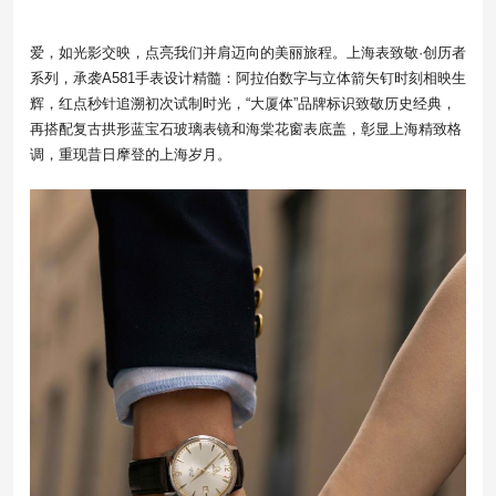
爱，如光影交映，点亮我们并肩迈向的美丽旅程。上海表致敬·创历者
系列，承袭A581手表设计精髓：阿拉伯数字与立体箭矢钉时刻相映生
辉，红点秒针追溯初次试制时光，“大厦体”品牌标识致敬历史经典，
再搭配复古拱形蓝宝石玻璃表镜和海棠花窗表底盖，彰显上海精致格
调，重现昔日摩登的上海岁月。