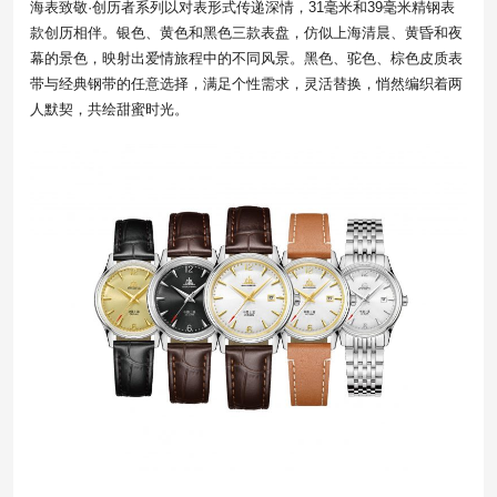
海表致敬·创历者系列以对表形式传递深情，31毫米和39毫米精钢表
款创历相伴。银色、黄色和黑色三款表盘，仿似上海清晨、黄昏和夜
幕的景色，映射出爱情旅程中的不同风景。黑色、驼色、棕色皮质表
带与经典钢带的任意选择，满足个性需求，灵活替换，悄然编织着两
人默契，共绘甜蜜时光。