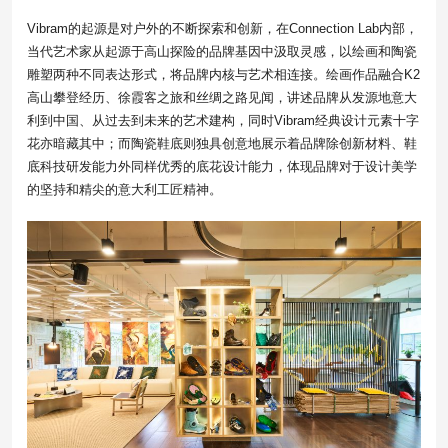
Vibram的起源是对户外的不断探索和创新，在Connection Lab内部，
当代艺术家从起源于高山探险的品牌基因中汲取灵感，以绘画和陶瓷
雕塑两种不同表达形式，将品牌内核与艺术相连接。绘画作品融合K2
高山攀登经历、徐霞客之旅和丝绸之路见闻，讲述品牌从发源地意大
利到中国、从过去到未来的艺术建构，同时Vibram经典设计元素十字
花亦暗藏其中；而陶瓷鞋底则独具创意地展示着品牌除创新材料、鞋
底科技研发能力外同样优秀的底花设计能力，体现品牌对于设计美学
的坚持和精尖的意大利工匠精神。