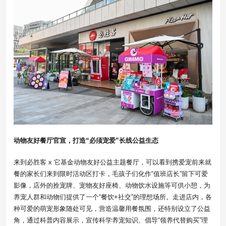
动物友好餐厅官宣，打造“必须宠爱”长线公益生态
来到必胜客 x 它基金动物友好公益主题餐厅，可以看到携爱宠前来就
餐的家长们来到限时活动区打卡，毛孩子们化作“值班店长”留下可爱
影像，店外的拴宠牌、宠物友好座椅、动物饮水设施等可供小憩，为
养宠人群和动物们提供了一个“餐饮+社交”的理想场所。走进店内，各
种可爱的萌宠形象随处可见，营造温馨用餐氛围，还特别设立了公益
角，通过科普内容展示，宣传科学养宠知识、倡导“领养代替购买”理