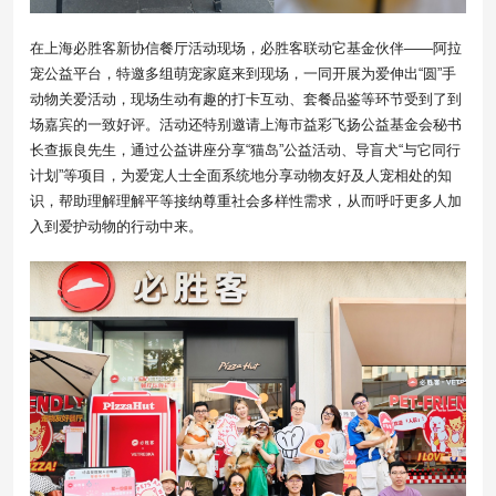
在上海必胜客新协信餐厅活动现场，必胜客联动它基金伙伴——阿拉
宠公益平台，特邀多组萌宠家庭来到现场，一同开展为爱伸出“圆”手
动物关爱活动，现场生动有趣的打卡互动、套餐品鉴等环节受到了到
场嘉宾的一致好评。活动还特别邀请上海市益彩飞扬公益基金会秘书
长查振良先生，通过公益讲座分享“猫岛”公益活动、导盲犬“与它同行
计划”等项目，为爱宠人士全面系统地分享动物友好及人宠相处的知
识，帮助理解理解平等接纳尊重社会多样性需求，从而呼吁更多人加
入到爱护动物的行动中来。