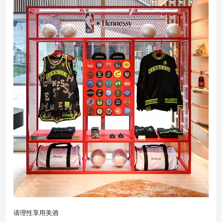
请理性享用美酒