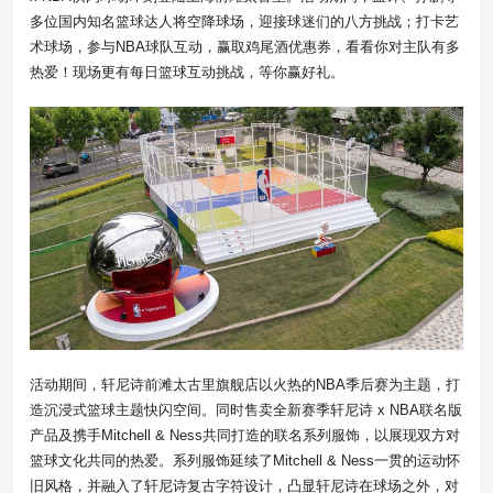
多位国内知名篮球达人将空降球场，迎接球迷们的八方挑战；打卡艺
术球场，参与NBA球队互动，赢取鸡尾酒优惠券，看看你对主队有多
热爱！现场更有每日篮球互动挑战，等你赢好礼。
活动期间，轩尼诗前滩太古里旗舰店以火热的NBA季后赛为主题，打
造沉浸式篮球主题快闪空间。同时售卖全新赛季轩尼诗 x NBA联名版
产品及携手Mitchell & Ness共同打造的联名系列服饰，以展现双方对
篮球文化共同的热爱。系列服饰延续了Mitchell & Ness一贯的运动怀
旧风格，并融入了轩尼诗复古字符设计，凸显轩尼诗在球场之外，对