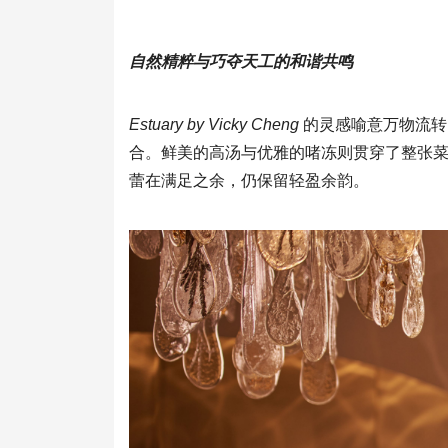
自然精粹与巧夺天工的和谐共鸣
Estuary by Vicky Cheng
的灵感喻意万物流转
合。鲜美的高汤与优雅的啫冻则贯穿了整张
蕾在满足之余，仍保留轻盈余韵。