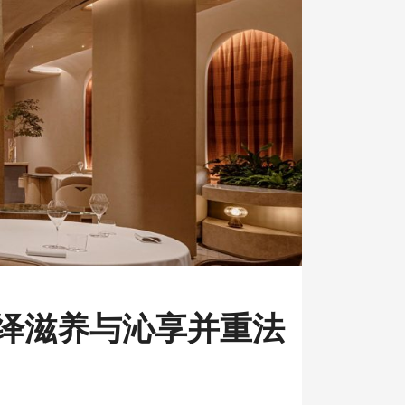
ng 演绎滋养与沁享并重法