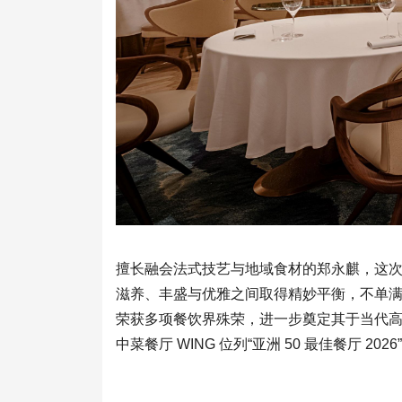
擅长融会法式技艺与地域食材的郑永麒，这
滋养、丰盛与优雅之间取得精妙平衡，不单
荣获多项餐饮界殊荣，进一步奠定其于当代高
中菜餐厅 WING 位列“亚洲 50 最佳餐厅 