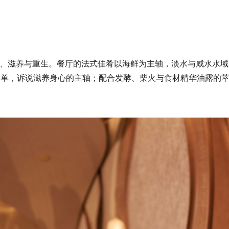
、滋养与重生。餐厅的法式佳肴以海鲜为主轴，淡水与咸水水域
菜单，诉说滋养身心的主轴；配合发酵、柴火与食材精华油露的