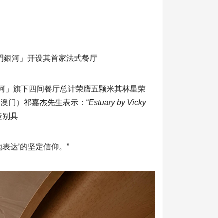
「澳門銀河」开设其首家法式餐厅
河」旗下四间餐厅总计荣膺五颗米其林星荣
澳门）祁嘉杰先生表示：“
Estuary by Vicky
造别具
表达’的坚定信仰。”