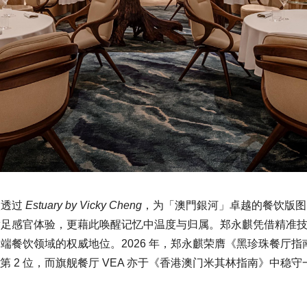
次透过
Estuary by Vicky Cheng
，为「澳門銀河」卓越的餐饮版图
满足感官体验，更藉此唤醒记忆中温度与归属。郑永麒凭借精准
端餐饮领域的权威地位。2026 年，郑永麒荣膺《黑珍珠餐厅
2026”第 2 位，而旗舰餐厅 VEA 亦于《香港澳门米其林指南