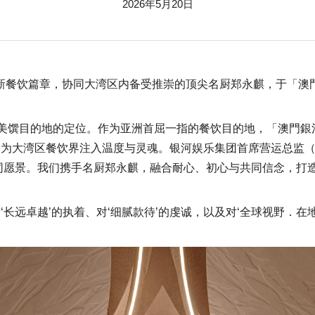
2026年5月20日
 日迎来全新餐饮篇章，协同大湾区内备受推崇的顶尖名厨郑永麒，于
美馔目的地的定位。作为亚洲首屈一指的餐饮目的地，「澳門銀
为大湾区餐饮界注入温度与灵魂。银河娱乐集团首席营运总监（
同愿景。我们携手名厨郑永麒，融合耐心、初心与共同信念，打
长远卓越’的执着、对‘细腻款待’的虔诚，以及对‘全球视野．在地