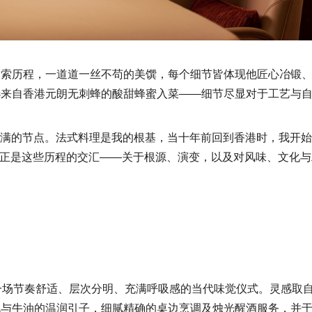
探索历程，一道道一丝不苟的美馔，每个细节皆体现他匠心冶锻
选来自香港元朗无刺蜂的酸甜蜂蜜入菜——细节尽显对于工艺与
满的节点。法式料理是我的根基，当十年前回到香港时，我开始
正是这些历程的交汇——关于根源、演变，以及对风味、文化与
一场节奏舒适、层次分明、充满呼吸感的当代味觉仪式。灵感取
包与牛油的温润引子，细腻精确的桌边烹调及烛光醒酒服务，并