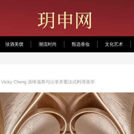
珍酒美馔
潮流时尚
甄选香妆
文化艺术
by Vicky Cheng 演绎滋养与沁享并重法式料理美学