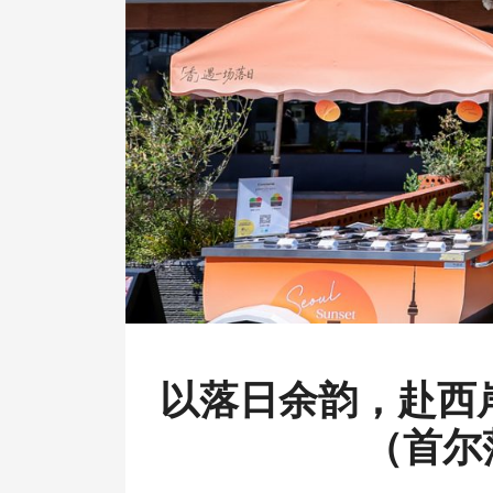
以落日余韵，赴西
（首尔