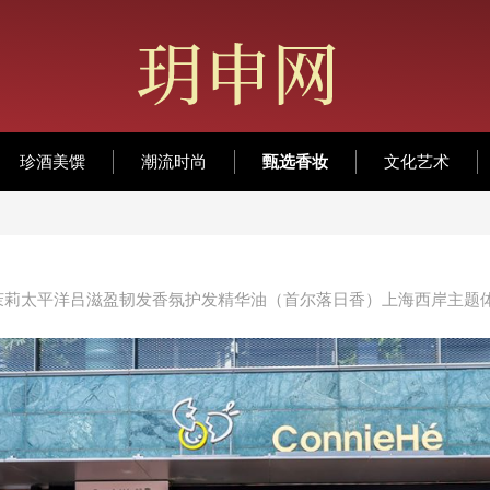
珍酒美馔
潮流时尚
甄选香妆
文化艺术
茉莉太平洋吕滋盈韧发香氛护发精华油（首尔落日香）上海西岸主题