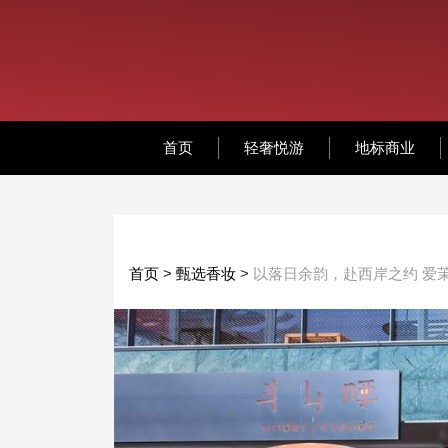
首页
轻奢悦游
地标商业
首页
>
甄选香妆
>
以落日余韵，赴西岸之约 爱