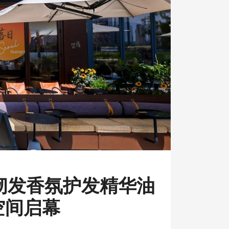
韧发香氛护发精华油
空间启幕