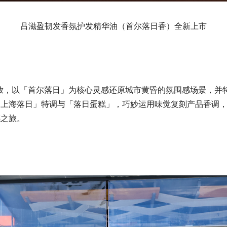
吕滋盈韧发香氛护发精华油（首尔落日香）全新上市
时开放，以「首尔落日」为核心灵感还原城市黄昏的氛围感场景，
「上海落日」特调与「落日蛋糕」，巧妙运用味觉复刻产品香调
感之旅。