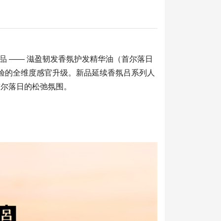
品 —— 滋盈韧发香氛护发精华油（首尔落日
体验的全维度感官升级。新品延续香氛吕系列人
首尔落日的松弛氛围。